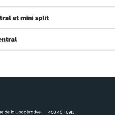
ral et mini split
entral
rue de la Coopérative,
450 451-0913