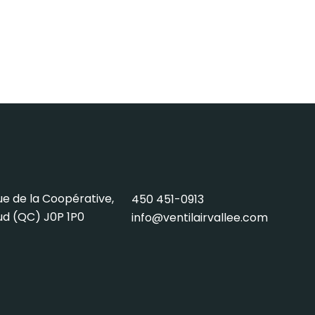
rue de la Coopérative,
450 451-0913
ud (QC) J0P 1P0
info@ventilairvallee.com