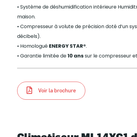
• Système de déshumidification intérieure Humiditrol
maison.
• Compresseur à volute de précision doté d’un sy
décibels).
• Homologué
ENERGY STAR®
.
• Garantie limitée de
10 ans
sur le compresseur et
Voir la brochure
Climatiseur ML14XC1 