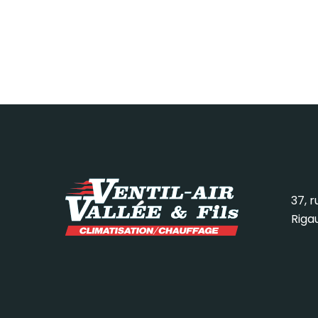
37, 
Riga