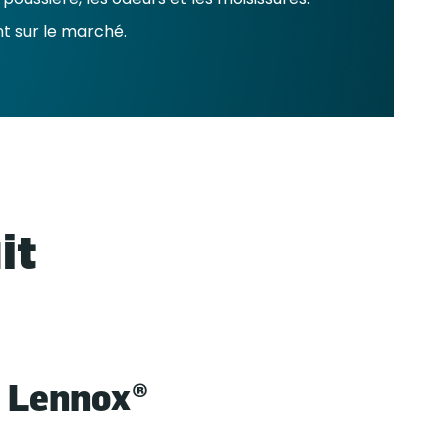
nt sur le marché.
it
 Lennox®