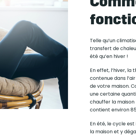
Comme
foncti
Telle qu’un climat
transfert de chale
été qu’en hiver !
En effet, l’hiver, 
contenue dans l’air e
de votre maison. Co
une certaine quant
chauffer la maison m
contient environ 85
En été, le cycle est
la maison et y dégag