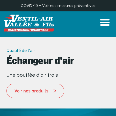
Aller
COVID-19 – Voir nos
mesures préventives
au
M
contenu
Qualité de l'air
Échangeur d'air
Une bouffée d’air frais !
Voir nos produits